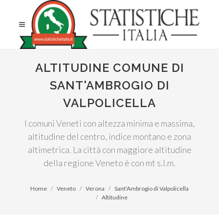
ALTITUDINE COMUNE DI
SANT'AMBROGIO DI
VALPOLICELLA
I comuni Veneti con altezza minima e massima,
altitudine del centro, indice montano e zona
altimetrica. La città con maggiore altitudine
della regione Veneto è con mt s.l.m.
Home
Veneto
Verona
Sant'Ambrogio di Valpolicella
Altitudine