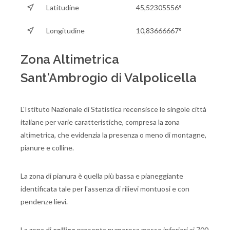
Latitudine
45,52305556°
Longitudine
10,83666667°
Zona Altimetrica
Sant'Ambrogio di Valpolicella
L'Istituto Nazionale di Statistica recensisce le singole città
italiane per varie caratteristiche, compresa la zona
altimetrica, che evidenzia la presenza o meno di montagne,
pianure e colline.
La zona di pianura è quella più bassa e pianeggiante
identificata tale per l'assenza di rilievi montuosi e con
pendenze lievi.
La zona di
collina
presenta numerosa masse inferiori ai 700