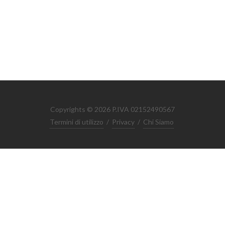
Copyrights © 2026 P.IVA 02152490567
Termini di utilizzo
/
Privacy
/
Chi Siamo