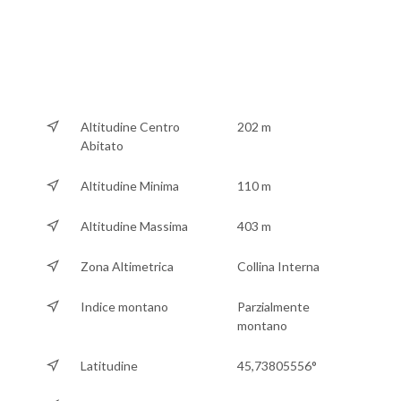
Altitudine Centro
202 m
Abitato
Altitudine Minima
110 m
Altitudine Massima
403 m
Zona Altimetrica
Collina Interna
Indice montano
Parzialmente
montano
Latitudine
45,73805556°