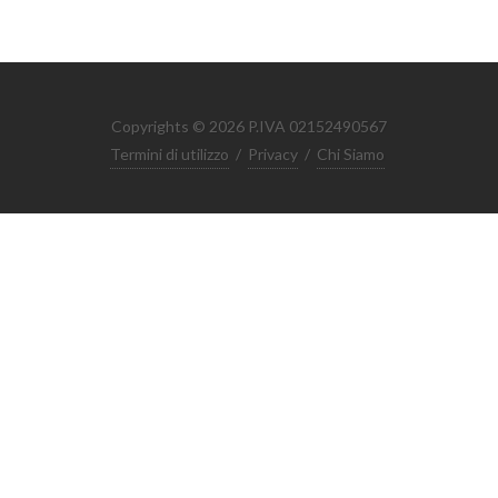
Copyrights © 2026 P.IVA 02152490567
Termini di utilizzo
/
Privacy
/
Chi Siamo