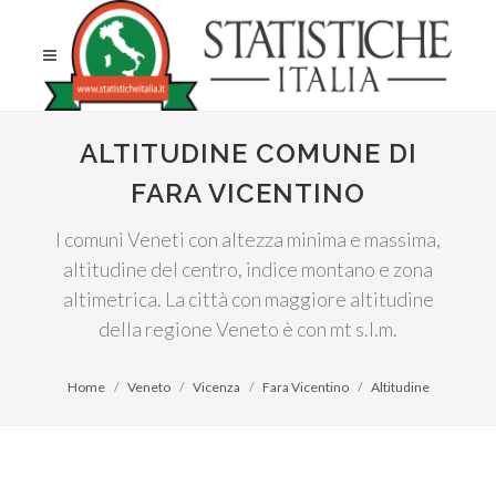
ALTITUDINE COMUNE DI
FARA VICENTINO
I comuni Veneti con altezza minima e massima,
altitudine del centro, indice montano e zona
altimetrica. La città con maggiore altitudine
della regione Veneto è con mt s.l.m.
Home
Veneto
Vicenza
Fara Vicentino
Altitudine