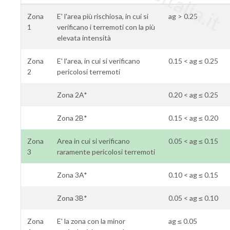
Zona
E' l'area più rischiosa, in cui si
ag > 0.25
1
verificano i terremoti con la più
elevata intensità
Zona
E' l'area, in cui si verificano
0.15 < ag ≤ 0.25
2
pericolosi terremoti
Zona 2A*
0.20 < ag ≤ 0.25
Zona 2B*
0.15 < ag ≤ 0.20
Zona
Area in cui si verificano
0.05 < ag ≤ 0.15
3
raramente pericolosi terremoti
Zona 3A*
0.10 < ag ≤ 0.15
Zona 3B*
0.05 < ag ≤ 0.10
Zona
E' la zona con la minor
ag ≤ 0.05