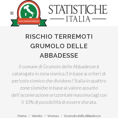
RISCHIO TERREMOTI
GRUMOLO DELLE
ABBADESSE
Il comune di Grumolo delle Abbadesse è
catalogato in zona sismica 3 in base ai criteri di
pericolo sismico che dividono l'Italia in quattro
zone sismiche in base al valore assunto
dell'accelerazione orizzontale massima (ag) con
il 10% di possibilità di essere sforata.
Home
Veneto
Vicenza
Grumolo delle Abbadesse