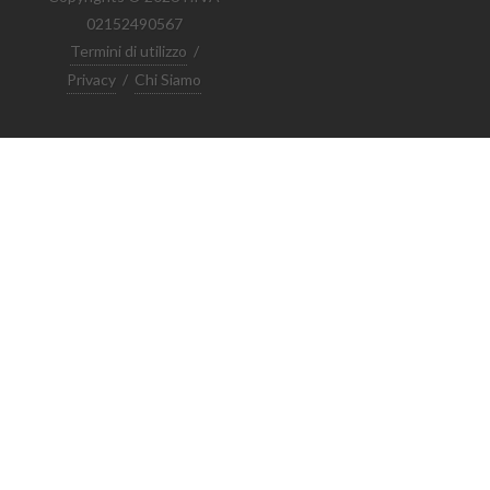
02152490567
Termini di utilizzo
/
Privacy
/
Chi Siamo