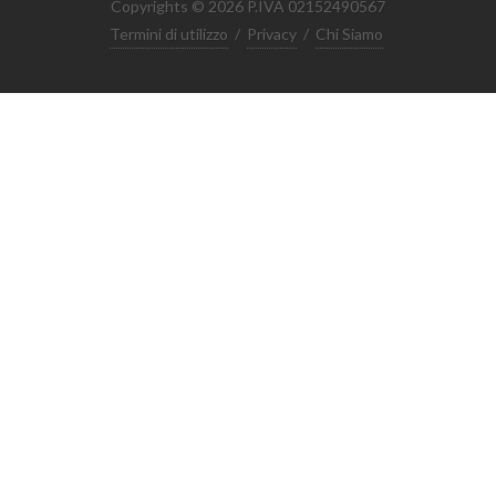
Copyrights © 2026 P.IVA 02152490567
Termini di utilizzo
/
Privacy
/
Chi Siamo