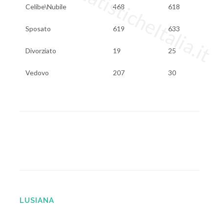
www.StatisticheItalia.it
Celibe\Nubile
468
618
Sposato
619
633
Divorziato
19
25
Vedovo
207
30
LUSIANA