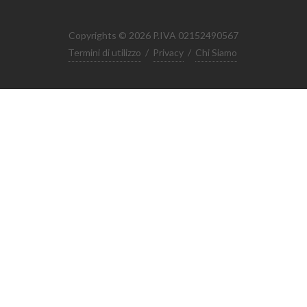
Copyrights © 2026 P.IVA 02152490567
Termini di utilizzo
/
Privacy
/
Chi Siamo