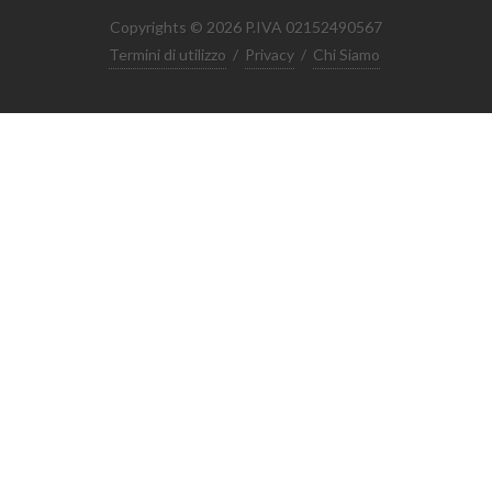
Copyrights © 2026 P.IVA 02152490567
Termini di utilizzo
/
Privacy
/
Chi Siamo