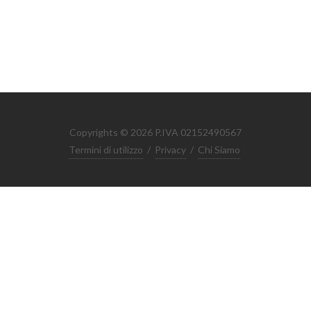
Copyrights © 2026 P.IVA 02152490567
Termini di utilizzo
/
Privacy
/
Chi Siamo