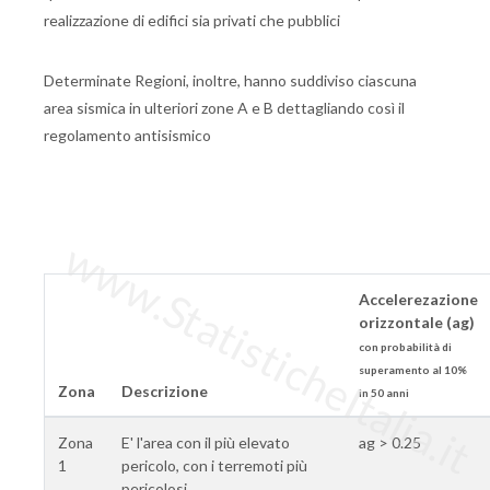
realizzazione di edifici sia privati che pubblici
Determinate Regioni, inoltre, hanno suddiviso ciascuna
area sismica in ulteriori zone A e B dettagliando così il
regolamento antisismico
www.StatisticheItalia.it
Accelerezazione
orizzontale (ag)
con probabilità di
superamento al 10%
Zona
Descrizione
in 50 anni
Zona
E' l'area con il più elevato
ag > 0.25
1
pericolo, con i terremoti più
pericolosi