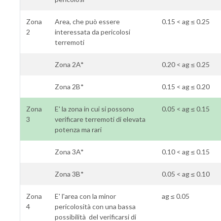
Zona
Area, che può essere
0.15 < ag ≤ 0.25
2
interessata da pericolosi
terremoti
Zona 2A*
0.20 < ag ≤ 0.25
Zona 2B*
0.15 < ag ≤ 0.20
Zona
E' la zona in cui si possono
0.05 < ag ≤ 0.15
3
verificare terremoti di elevata
potenza ma rari
Zona 3A*
0.10 < ag ≤ 0.15
Zona 3B*
0.05 < ag ≤ 0.10
Zona
E' l'area con la minor
ag ≤ 0.05
4
pericolosità con una bassa
possibilità del verificarsi di